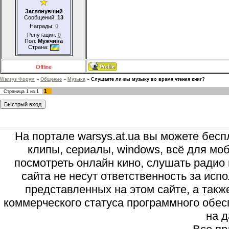
Заглянувший
Сообщений:
13
Награды:
0
Репутация:
0
Пол:
Мужчина
Страна:
Offline
Warsys Форум
»
Общение
»
Музыка
»
Слушаете ли вы музыку во время чтения книг?
1
Страница
1
из
1
На портале warsys.at.ua вы можете бесп
клипы, сериалы, windows, всё для моб
посмотреть онлайн кино, слушать радио 
сайта не несут ответственность за ис
представленных на этом сайте, а так
коммерческого статуса программного обес
на д