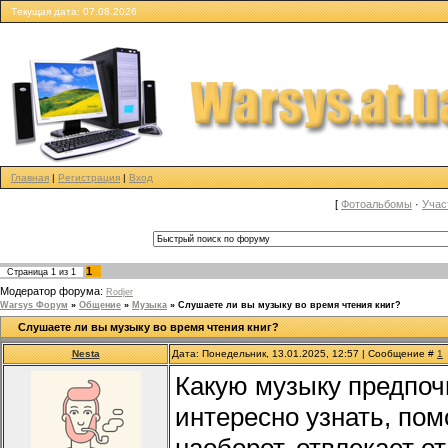
Tекущая дата: 07.08.2026
Главная
|
Регистрация
|
Вход
[
Фотоальбомы
·
Учас
1
Страница
1
из
1
Модератор форума:
Rodjer
Warsys Форум
»
Общение
»
Музыка
»
Слушаете ли вы музыку во время чтения книг?
Слушаете ли вы музыку во время чтения книг?
Nesta
Дата: Понедельник, 13.01.2025, 12:57 | Сообщение #
1
Какую музыку предпоч
интересно узнать, пом