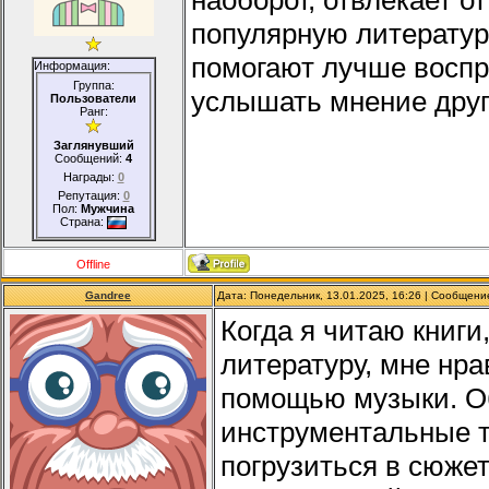
наоборот, отвлекает о
популярную литературу
помогают лучше восп
Информация:
Группа:
услышать мнение друг
Пользователи
Ранг:
Заглянувший
Сообщений:
4
Награды:
0
Репутация:
0
Пол:
Мужчина
Страна:
Offline
Gandree
Дата: Понедельник, 13.01.2025, 16:26 | Сообщен
Когда я читаю книги
литературу, мне нр
помощью музыки. О
инструментальные т
погрузиться в сюжет.