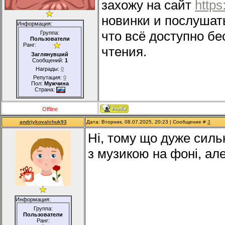
захожу на сайт
http
новинки и послушат
Информация:
что всё доступно бес
Группа:
Пользователи
Ранг:
чтения.
Заглянувший
Сообщений:
1
Награды:
0
Репутация:
0
Пол:
Мужчина
Страна:
Offline
andriykovalchuk93
Дата: Вторник, 08.07.2025, 20:23 | Сообщение #
3
Ні, тому що дуже силь
з музикою на фоні, ал
Информация:
Группа:
Пользователи
Ранг: