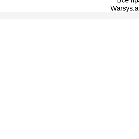
Все п
Warsys.a