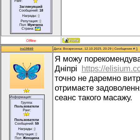
Ранг:
Заглянувший
Сообщений:
18
Награды:
0
Репутация:
0
Пол:
Мужчина
Страна:
Offline
ira19840
Дата: Воскресенье, 12.10.2025, 20:29 | Сообщение #
5
Я можу порекомендува
Дніпрі
https://elisium.
точно не даремно витр
отримаєте задоволення
сеанс такого масажу.
Информация:
Группа:
Пользователи
Ранг:
Пользователи
Сообщений:
59
Награды:
0
Репутация:
0
Пол:
Женщина