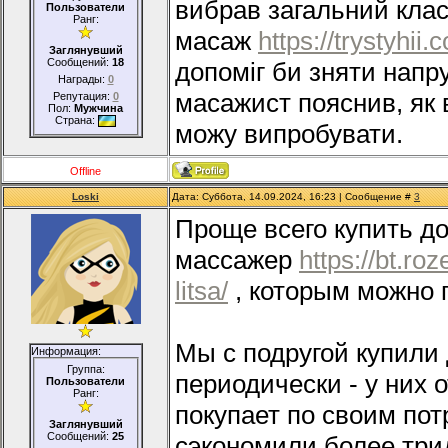
вибрав загальний кла
Пользователи
Ранг:
масаж
https://trystyhii
Заглянувший
Сообщений:
18
допоміг би зняти напр
Награды:
0
масажист пояснив, як в
Репутация:
0
Пол:
Мужчина
Страна:
можу випробувати.
Offline
Loski
Дата: Суббота, 14.09.2024, 16:23 | Сообщение #
3
Проще всего купить 
массажер
https://bt.r
litsa/
, которым можно 
Мы с подругой купили
Информация:
Группа:
периодически - у них 
Пользователи
Ранг:
покупает по своим пот
Заглянувший
Сообщений:
25
сэкономили более три