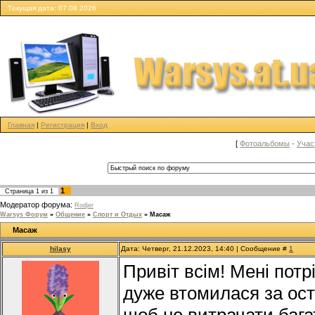
Tекущая дата: 07.08.2026
Главная
|
Регистрация
|
Вход
[
Фотоальбомы
·
Учас
1
Страница
1
из
1
Модератор форума:
Rodjer
Warsys Форум
»
Общение
»
Спорт и Отдых
»
Масаж
Масаж
hilasy
Дата: Четверг, 21.12.2023, 14:40 | Сообщение #
1
Привіт всім! Мені потр
дуже втомилася за ост