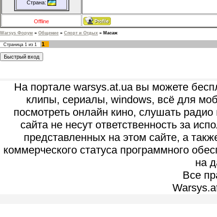
Страна:
Offline
Warsys Форум
»
Общение
»
Спорт и Отдых
»
Масаж
1
Страница
1
из
1
На портале warsys.at.ua вы можете бесп
клипы, сериалы, windows, всё для моб
посмотреть онлайн кино, слушать радио 
сайта не несут ответственность за ис
представленных на этом сайте, а так
коммерческого статуса программного обес
на д
Все п
Warsys.a