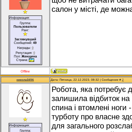
щоб не витрачати бага
салон у місті, де мож
Информация:
Группа:
Пользователи
Ранг:
Заглянувший
Сообщений:
49
Награды:
0
Репутация:
0
Пол:
Женщина
Страна:
Offline
николай456
Дата: Пятница, 22.12.2023, 08:32 | Сообщение #
2
Робота, яка потребує 
залишила відбиток на 
спина і втомлені ноги
турботу про власне зд
для загального розсла
Информация:
Группа: