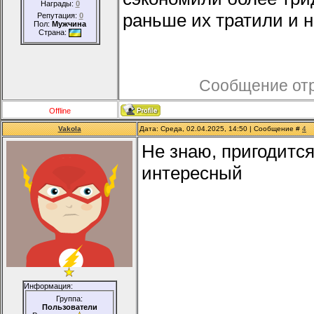
Награды:
0
раньше их тратили и н
Репутация:
0
Пол:
Мужчина
Страна:
Сообщение от
Offline
Vakola
Дата: Среда, 02.04.2025, 14:50 | Сообщение #
4
Не знаю, пригодитс
интересный
Информация:
Группа:
Пользователи