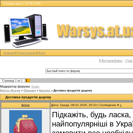
Tекущая дата: 10.08.2026
Главная
|
Регистрация
|
Вход
[
Фотоальбомы
·
Учас
1
Страница
1
из
1
Модератор форума:
Rodjer
Warsys Форум
»
Общение
»
Беседка
»
Доставка продуктів додому
Доставка продуктів додому
fariva
Дата: Среда, 08.01.2025, 20:23 | Сообщение #
1
Підкажіть, будь ласка,
найпопулярніші в Укра