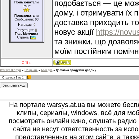
подобається — це мож
Пользователи
Ранг:
дому, і отримувати їх 
Пользователи
Сообщений:
68
доставка приходить то
Награды:
0
новус акції
https://nov
Репутация:
0
Пол:
Мужчина
Страна:
та знижки, що дозволя
моїм постійним помічн
Offline
Warsys Форум
»
Общение
»
Беседка
»
Доставка продуктів додому
1
Страница
1
из
1
На портале warsys.at.ua вы можете бесп
клипы, сериалы, windows, всё для моб
посмотреть онлайн кино, слушать радио 
сайта не несут ответственность за ис
представленных на этом сайте, а так