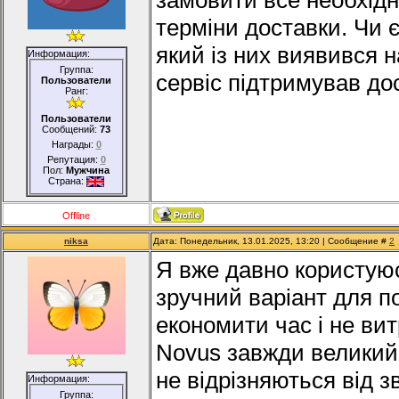
замовити все необхідн
терміни доставки. Чи є
який із них виявився
Информация:
Группа:
сервіс підтримував дос
Пользователи
Ранг:
Пользователи
Сообщений:
73
Награды:
0
Репутация:
0
Пол:
Мужчина
Страна:
Offline
niksa
Дата: Понедельник, 13.01.2025, 13:20 | Сообщение #
2
Я вже давно користуюс
зручний варіант для п
економити час і не ви
Novus завжди великий 
не відрізняються від 
Информация:
Группа: